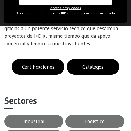
prefabricado de hormigón en el ámbito de la
Acceso empleados
edificación industrial, logística, residencial, comercial,
Acceso canal de denuncias IBP y documentación relacionada
alimentaria, bodegas y construcciones singulares,
gracias a un potente servicio técnico que desarrolla
proyectos de I+D al mismo tiempo que da apoyo
comercial y técnico a nuestros clientes.
Certificaciones
Catálogos
Sectores
Industrial
Logístico